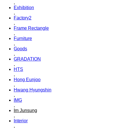
,
Exhibition
,
Factory2
,
Frame Rectangle
,
Furniture
,
Goods
,
GRADATION
,
HTS
,
Hong Eunjoo
,
Hwang Hyungshin
,
IMG
,
Im Junsung
,
Interior
,