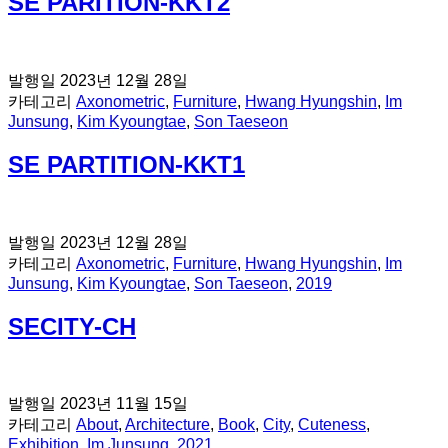
SE PARITION-KKT2
발행일
2023년 12월 28일
카테고리
Axonometric
,
Furniture
,
Hwang Hyungshin
,
Im
Junsung
,
Kim Kyoungtae
,
Son Taeseon
SE PARTITION-KKT1
발행일
2023년 12월 28일
카테고리
Axonometric
,
Furniture
,
Hwang Hyungshin
,
Im
Junsung
,
Kim Kyoungtae
,
Son Taeseon
,
2019
SECITY-CH
발행일
2023년 11월 15일
카테고리
About
,
Architecture
,
Book
,
City
,
Cuteness
,
Exhibition
,
Im Junsung
,
2021