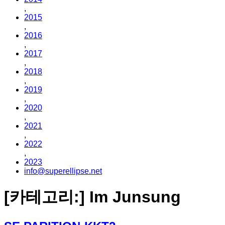
,
2015
,
2016
,
2017
,
2018
,
2019
,
2020
,
2021
,
2022
,
2023
info@superellipse.net
[카테고리:]
Im Junsung