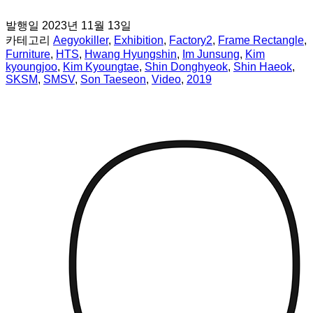
발행일
2023년 11월 13일
카테고리
Aegyokiller
,
Exhibition
,
Factory2
,
Frame Rectangle
,
Furniture
,
HTS
,
Hwang Hyungshin
,
Im Junsung
,
Kim
kyoungjoo
,
Kim Kyoungtae
,
Shin Donghyeok
,
Shin Haeok
,
SKSM
,
SMSV
,
Son Taeseon
,
Video
,
2019