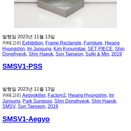
발행일
2023년 11월 13일
카테고리
Exhibition
,
Frame Rectangle
,
Furniture
,
Hwang
Hyungshin
,
Im Junsung
,
Kim Kyoungtae
,
SET PIECE
,
Shin
Donghyeok
,
Shin Haeok
,
Son Taeseon
,
Sulki & Min
,
2019
SMSV1-PSS
발행일
2023년 11월 13일
카테고리
Aegyokiller
,
Factory2
,
Hwang Hyungshin
,
Im
Junsung
,
Park Sungsoo
,
Shin Donghyeok
,
Shin Haeok
,
SMSV
,
Son Taeseon
,
2019
SMSV1-Aegyo