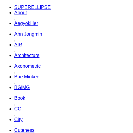
SUPERELLIPSE
About
,
Aegyokiller
,
Ahn Jongmin
,
AIR
,
Architecture
,
Axonometric
,
Bae Minkee
,
BGIMG
,
Book
,
CC
,
City
,
Cuteness