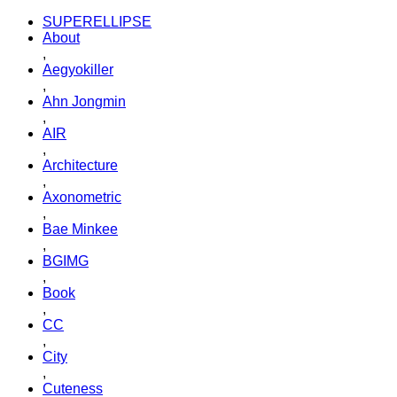
SUPERELLIPSE
About
,
Aegyokiller
,
Ahn Jongmin
,
AIR
,
Architecture
,
Axonometric
,
Bae Minkee
,
BGIMG
,
Book
,
CC
,
City
,
Cuteness