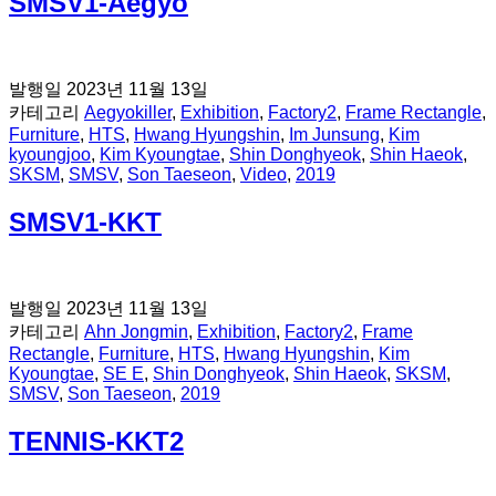
SMSV1-Aegyo
발행일
2023년 11월 13일
카테고리
Aegyokiller
,
Exhibition
,
Factory2
,
Frame Rectangle
,
Furniture
,
HTS
,
Hwang Hyungshin
,
Im Junsung
,
Kim
kyoungjoo
,
Kim Kyoungtae
,
Shin Donghyeok
,
Shin Haeok
,
SKSM
,
SMSV
,
Son Taeseon
,
Video
,
2019
SMSV1-KKT
발행일
2023년 11월 13일
카테고리
Ahn Jongmin
,
Exhibition
,
Factory2
,
Frame
Rectangle
,
Furniture
,
HTS
,
Hwang Hyungshin
,
Kim
Kyoungtae
,
SE E
,
Shin Donghyeok
,
Shin Haeok
,
SKSM
,
SMSV
,
Son Taeseon
,
2019
TENNIS-KKT2