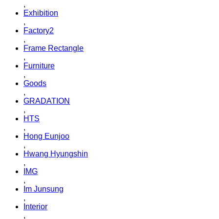
,
Exhibition
,
Factory2
,
Frame Rectangle
,
Furniture
,
Goods
,
GRADATION
,
HTS
,
Hong Eunjoo
,
Hwang Hyungshin
,
IMG
,
Im Junsung
,
Interior
,