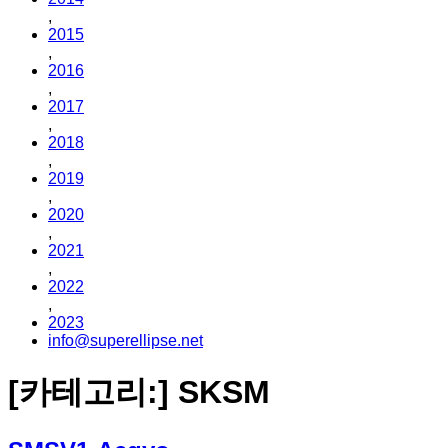
,
2015
,
2016
,
2017
,
2018
,
2019
,
2020
,
2021
,
2022
,
2023
info@superellipse.net
[카테고리:]
SKSM