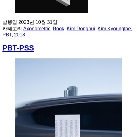
발행일
2023년 10월 31일
카테고리
Axonometric
,
Book
,
Kim Donghui
,
Kim Kyoungtae
,
PBT
,
2018
PBT-PSS