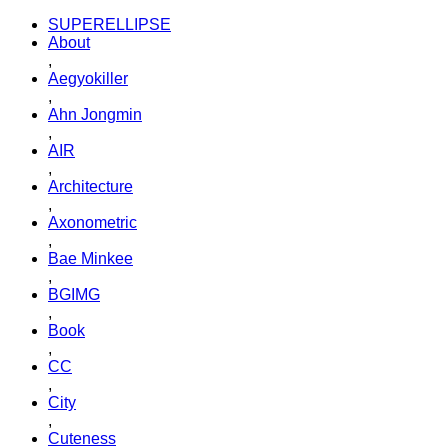
SUPERELLIPSE
About
,
Aegyokiller
,
Ahn Jongmin
,
AIR
,
Architecture
,
Axonometric
,
Bae Minkee
,
BGIMG
,
Book
,
CC
,
City
,
Cuteness