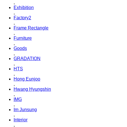
,
Exhibition
,
Factory2
,
Frame Rectangle
,
Furniture
,
Goods
,
GRADATION
,
HTS
,
Hong Eunjoo
,
Hwang Hyungshin
,
IMG
,
Im Junsung
,
Interior
,