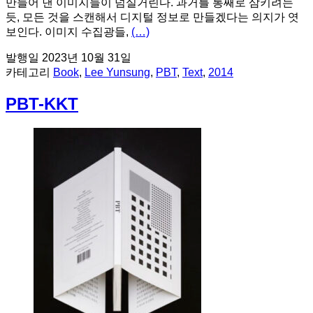
만들어 낸 이미지들이 넘실거린다. 과거를 통째로 삼키려는
듯, 모든 것을 스캔해서 디지털 정보로 만들겠다는 의지가 엿
보인다. 이미지 수집광들,
(…)
발행일
2023년 10월 31일
카테고리
Book
,
Lee Yunsung
,
PBT
,
Text
,
2014
PBT-KKT