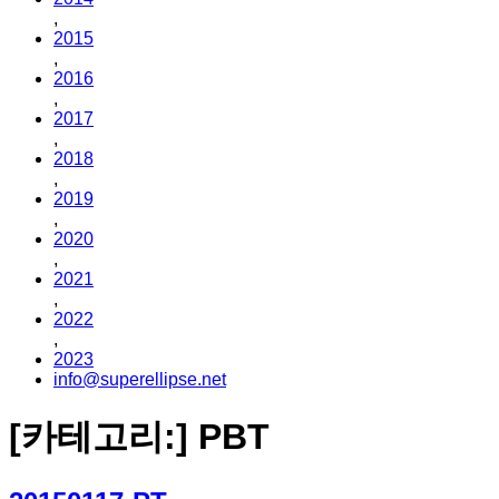
,
2015
,
2016
,
2017
,
2018
,
2019
,
2020
,
2021
,
2022
,
2023
info@superellipse.net
[카테고리:]
PBT