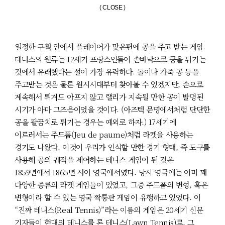
( CLOSE )
일정한 구획 안에서 플레이어가 맞은편에 공을 주고 받는 게임.
테니스의 원류는 12세기 프랑스인들이 손바닥으로 공을 튀기는
것에서 유래했다는 설이 가장 유력하다. 돌이나 가죽 공 등을
주고받는 것은 물론 원시시대부터 찾아볼 수 있겠지만, 손으로
계속해서 튀겨도 아프지 않고 랠리가 지속될 만한 공이 발명된
시기가 아마 그즈음이었을 것이다. (아즈텍 문명에서처럼 단단한
공을 팔꿈치로 튀기는 경우는 예외로 하자.) 17세기에
이르러서는 주드폼(Jeu de paume)처럼 라켓을 사용하는
경기도 나왔다. 이것이 우리가 인식할 만한 경기 형태, 즉 도구를
사용해 공의 궤적을 제어하는 테니스 게임이 된 것은
1859년에서 1865년 사이 영국에서였다. 당시 영국에는 이미 꽤
다양한 종류의 라켓 게임들이 있었고, 그중 주드폼의 변형, 혹은
변형이라 할 수 있는 영국 짝퉁판 게임이 유행하고 있었다. 이
“진짜 테니스(Real Tennis)”라는 이름의 게임은 20세기 신문
기자들이 현대의 테니스를 론 테니스(Lawn Tennis)로, 그