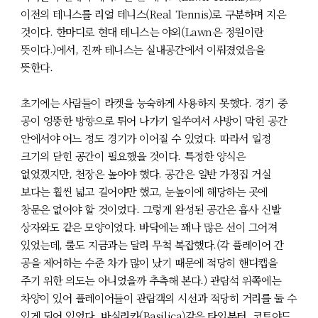
이전의 테니스를 리얼 테니스(Real Tennis)로 구분하며 지은
것이다. 한마디로 현대 테니스는 야외(Lawn은 정원이란
뜻이다.)에서, 진짜 테니스는 실내공간에서 이뤄졌었음을
뜻한다.
초기에는 사람들이 라켓을 능숙하게 사용하지 못했다. 경기 중
공이 엉뚱한 방향으로 튀어 나가기 일쑤여서 사방이 막힌 공간
안에서야 어느 정도 경기가 이어질 수 있었다. 따라서 일정
크기의 닫힌 공간이 필요했을 것이다. 특정한 양식은
없었겠지만, 천장은 높아야 했다. 공간은 일반 가정집 거실
보다는 훨씬 넓고 길어야만 했고, 눈높이에 해당하는 곳에
창문은 없어야 할 것이었다. 그렇게 완성된 공간은 흡사 신발
상자와도 같은 모양이었다. 바닥에는 꽤나 많은 선이 그어져
있었는데, 룰도 지금과는 달리 무척 복잡했다.(각 플레이어 간
공을 제어하는 수준 차가 많이 났기 때문에 적당히 핸디캡을
주기 위한 의도는 아니었을까 추측해 본다.) 관람석 위쪽에는
차양이 있어 플레이어들이 관람객의 시선과 적당히 거리를 둘 수
있게 되어 있었다. 바실리카(Basilica)같은 타입부터, 코트야드